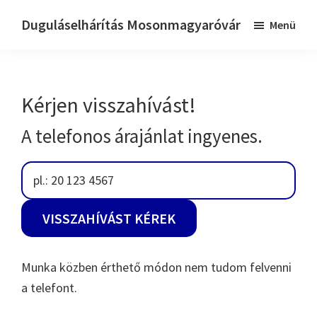
Skip
Ugrás
Duguláselhárítás Mosonmagyaróvár
Menü
to
az
Dugulaselharitas
main
elsődleges
mosonmagyarovar
content
oldalsávhoz
Kérjen visszahívást!
A telefonos árajánlat ingyenes.
Munka közben érthető módon nem tudom felvenni
a telefont.