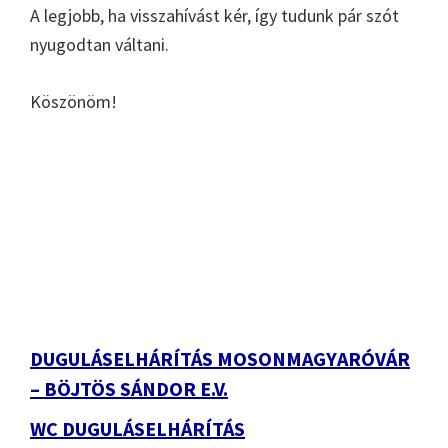
A legjobb, ha visszahívást kér, így tudunk pár szót
nyugodtan váltani.
Köszönöm!
Elsődleges
oldalsáv
DUGULÁSELHÁRÍTÁS MOSONMAGYARÓVÁR
– BÖJTÖS SÁNDOR E.V.
WC DUGULÁSELHÁRÍTÁS