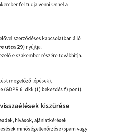
akember fel tudja venni Önnel a
lővel szerződéses kapcsolatban álló
re utca 29
) nyújtja.
zelő e szakember részére továbbítja.
tést megelőző lépések),
 (GDPR 6. cikk (1) bekezdés f) pont).
 visszaélések kiszűrése
eadek, hívások, ajánlatkérések
resések minőségellenőrzése (spam vagy