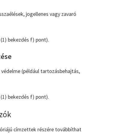
sszaélések, jogellenes vagy zavaró
(1) bekezdés f) pont).
tése
y védelme (például tartozásbehajtás,
(1) bekezdés f) pont).
ozók
óriájú címzettek részére továbbíthat