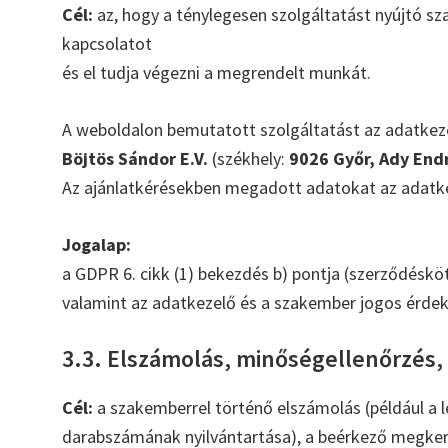
Cél:
az, hogy a ténylegesen szolgáltatást nyújtó sz
kapcsolatot
és el tudja végezni a megrendelt munkát.
A weboldalon bemutatott szolgáltatást az adatkeze
Böjtös Sándor E.V.
(székhely:
9026 Győr, Ady End
Az ajánlatkérésekben megadott adatokat az adatke
Jogalap:
a GDPR 6. cikk (1) bekezdés b) pontja (szerződéskö
valamint az adatkezelő és a szakember jogos érdeke
3.3. Elszámolás, minőségellenőrzés,
Cél:
a szakemberrel történő elszámolás (például a l
darabszámának nyilvántartása), a beérkező megke