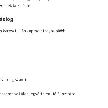
erülnek kezelésre.
váslog
eresztül lép kapcsolatba, az alábbi
tracking szám).
fonszámhoz külön, egyértelmű tájékoztatás