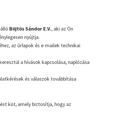
 álló
Böjtös Sándor E.V.
, aki az Ön
énylegesen nyújtja.
ez, az űrlapok és e-mailek technikai
eresztül a hívások kapcsolása, naplózása
nlatkérések és válaszok továbbítása
st köt, amely biztosítja, hogy az