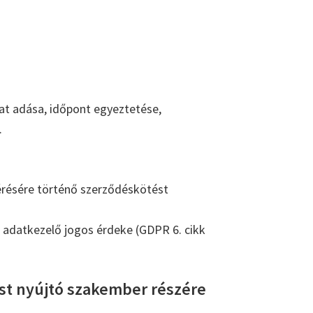
t adása, időpont egyeztetése,
.
kérésére történő szerződéskötést
z adatkezelő jogos érdeke (GDPR 6. cikk
ást nyújtó szakember részére