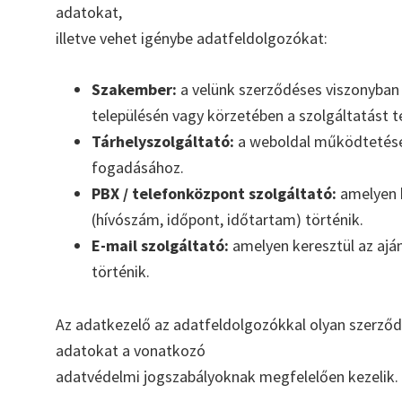
adatokat,
illetve vehet igénybe adatfeldolgozókat:
Szakember:
a velünk szerződéses viszonyban
településén vagy körzetében a szolgáltatást t
Tárhelyszolgáltató:
a weboldal működtetéséh
fogadásához.
PBX / telefonközpont szolgáltató:
amelyen k
(hívószám, időpont, időtartam) történik.
E-mail szolgáltató:
amelyen keresztül az ajá
történik.
Az adatkezelő az adatfeldolgozókkal olyan szerződé
adatokat a vonatkozó
adatvédelmi jogszabályoknak megfelelően kezelik.