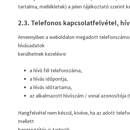
tartalma, mellékletek) a jelen tájékoztató szerint k
2.3. Telefonos kapcsolatfelvétel, hí
Amennyiben a weboldalon megadott telefonszámon k
hívásadatok
kerülhetnek kezelésre:
a hívó fél telefonszáma,
a hívás időpontja,
a hívás időtartama,
az alkalmazott hívószám / vonal azonosítója (
Hangfelvétel nem készül, kivéve, ha az adott tele
mellett
hangrögzítés is tartozik.